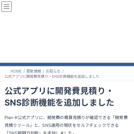
コ
ナ
ン
ビ
テ
ゲ
ン
ー
ツ
シ
へ
ョ
更新情報
ス
ン
キ
に
ッ
移
プ
動
HOME
更新情報
お知らせ
公式アプリに開発費見積り・SNS診断機能を追加しました
公式アプリに開発費見積り・
SNS診断機能を追加しました
Plan-K公式アプリに、開発費の概算見積りが確認できる「開発費
見積りツール」と、SNS運用の現状をセルフチェックできる
「SNS戦闘力診断」を追加しました。