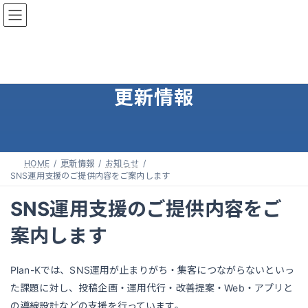
コ
ナ
ン
ビ
テ
ゲ
ン
ー
ツ
シ
へ
ョ
更新情報
ス
ン
キ
に
ッ
移
プ
動
HOME
更新情報
お知らせ
SNS運用支援のご提供内容をご案内します
SNS運用支援のご提供内容をご
案内します
Plan-Kでは、SNS運用が止まりがち・集客につながらないといっ
た課題に対し、投稿企画・運用代行・改善提案・Web・アプリと
の導線設計などの支援を行っています。