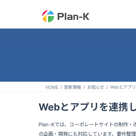
コ
ナ
ン
ビ
テ
ゲ
ン
ー
ツ
シ
へ
ョ
ス
ン
キ
に
ッ
移
プ
動
HOME
更新情報
お知らせ
Webとアプ
Webとアプリを連携
Plan-Kでは、コーポレートサイトの制作・改
の企画・開発にも対応しています。要件整